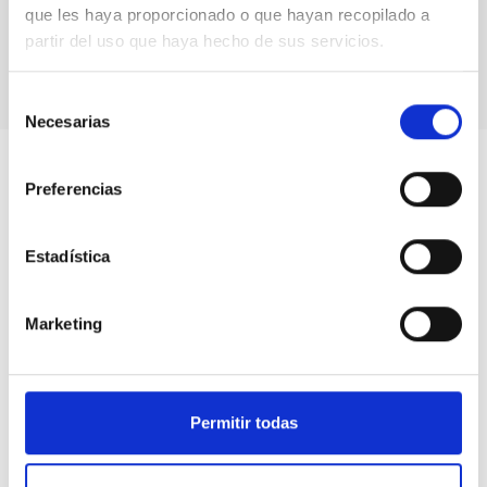
que les haya proporcionado o que hayan recopilado a
intelligent
partir del uso que haya hecho de sus servicios.
lighting
Selección
Necesarias
de
consentimiento
Preferencias
Estadística
Marketing
Permitir todas