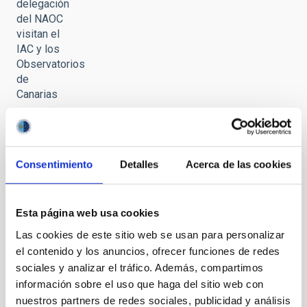
delegación
del NAOC
visitan el
IAC y los
Observatorios
de
Canarias
Consentimiento
Detalles
Acerca de las cookies
El
vicepresidente
Esta página web usa cookies
de la
Academia
Las cookies de este sitio web se usan para personalizar
de
el contenido y los anuncios, ofrecer funciones de redes
Ciencias
sociales y analizar el tráfico. Además, compartimos
de China y
información sobre el uso que haga del sitio web con
una
nuestros partners de redes sociales, publicidad y análisis
delegación