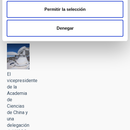
del NAOC
Permitir la selección
visitan el
IAC y los
Observatorios
Denegar
de
Canarias
El
vicepresidente
de la
Academia
de
Ciencias
de China y
una
delegación