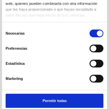
web, quienes pueden combinarla con otra información
del NAOC
que les haya proporcionado o que hayan recopilado a
visitan el
partir del uso que haya hecho de sus servicios.
IAC y los
Observatorios
de
Selección
Canarias
Necesarias
de
consentimiento
Preferencias
Estadística
El
vicepresidente
de la
Marketing
Academia
de
Ciencias
de China y
Permitir todas
una
delegación