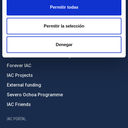
ABOUT THE IAC
Permitir todas
Legislation
Permitir la selección
Transparency
Code of ethics and anti-fraud policy
Denegar
Gender equality and diversity
Environment and Sustainability
Forever IAC
IAC Projects
External funding
Severo Ochoa Programme
IAC Friends
IAC PORTAL