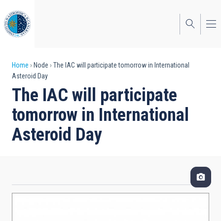
Skip
to
main
content
Breadcrumb
Home
Node
The IAC will participate tomorrow in International
Asteroid Day
The IAC will participate
tomorrow in International
Asteroid Day