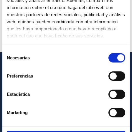
sociales y analizar el tráfico. Además, compartimos
información sobre el uso que haga del sitio web con
nuestros partners de redes sociales, publicidad y análisis
web, quienes pueden combinarla con otra información
que les haya proporcionado o que hayan recopilado a
partir del uso que haya hecho de sus servicios.
Selección
Necesarias
de
consentimiento
GENERAL INFORMATION
Preferencias
Contact
How to get to the IAC
Estadística
List of personnel
Library
Marketing
General register