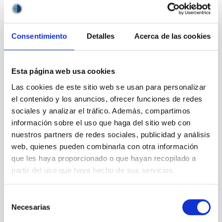
Presentation
of the
Consentimiento
Detalles
Acerca de las cookies
model of
the
European
Esta página web usa cookies
Solar
Telescope
Las cookies de este sitio web se usan para personalizar
at the
el contenido y los anuncios, ofrecer funciones de redes
Elder
sociales y analizar el tráfico. Además, compartimos
Museum
información sobre el uso que haga del sitio web con
of Las
nuestros partners de redes sociales, publicidad y análisis
Palmas
web, quienes pueden combinarla con otra información
que les haya proporcionado o que hayan recopilado a
partir del uso que haya hecho de sus servicios.
Selección
Presentation
Necesarias
de
of the
consentimiento