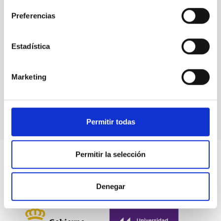
model of
the
Preferencias
European
Solar
Estadística
Telescope
at the
Elder
Marketing
Museum
of Las
Palmas
Permitir todas
Permitir la selección
Denegar