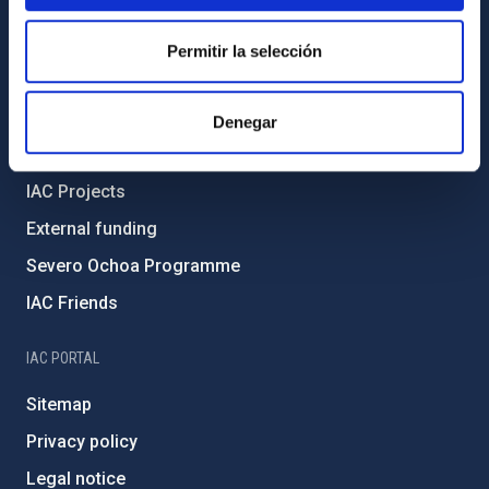
Transparency
Code of ethics and anti-fraud policy
Permitir la selección
Gender equality and diversity
Environment and Sustainability
Denegar
Forever IAC
IAC Projects
External funding
Severo Ochoa Programme
IAC Friends
IAC PORTAL
Sitemap
Privacy policy
Legal notice