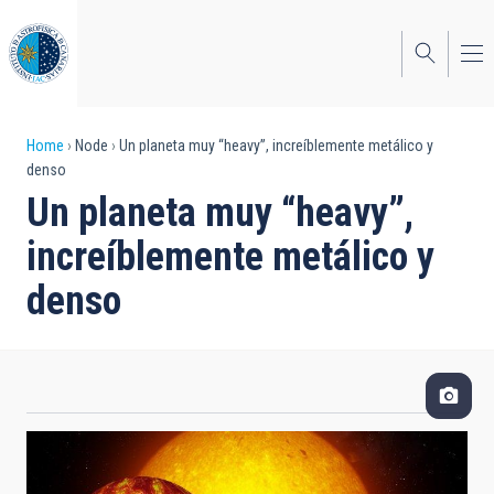
Skip
to
main
content
Breadcrumb
Home
Node
Un planeta muy “heavy”, increíblemente metálico y
denso
Un planeta muy “heavy”,
increíblemente metálico y
denso