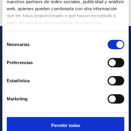
nuestros partners de redes sociales, publicidad y análisis
web, quienes pueden combinarla con otra información
que les haya proporcionado o que hayan recopilado a
partir del uso que haya hecho de sus servicios.
Selección
GENERAL INFORMATION
Necesarias
de
consentimiento
Contact
Preferencias
How to get to the IAC
List of personnel
Estadística
Library
General register
Marketing
ABOUT THE IAC
Legislation
Permitir todas