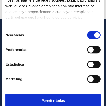
nuestros partners de redes sociales, publicidad y análisis
web, quienes pueden combinarla con otra información
que les haya proporcionado o que hayan recopilado a
partir del uso que haya hecho de sus servicios.
Selección
GENERAL INFORMATION
Necesarias
de
consentimiento
Contact
Preferencias
How to get to the IAC
List of personnel
Estadística
Library
General register
Marketing
ABOUT THE IAC
Legislation
Permitir todas
Transparency