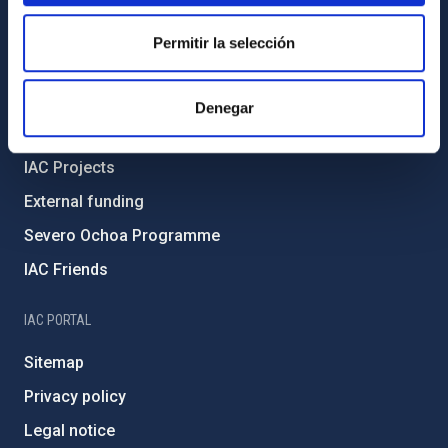
Code of ethics and anti-fraud policy
Permitir la selección
Gender equality and diversity
Environment and Sustainability
Denegar
Forever IAC
IAC Projects
External funding
Severo Ochoa Programme
IAC Friends
IAC PORTAL
Sitemap
Privacy policy
Legal notice