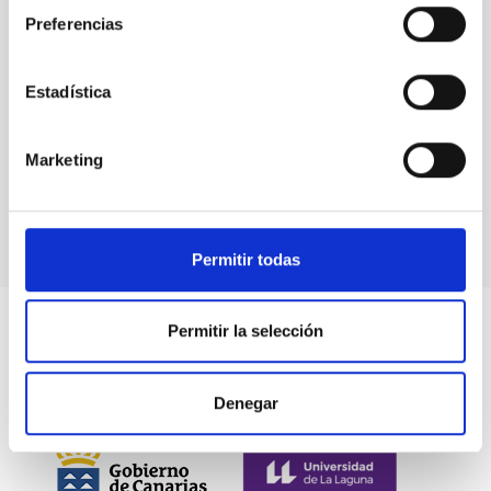
The Nobel
Preferencias
Laureate
Claude
Cohen-
Estadística
Tannoudji
visits the
IAC and
Marketing
the Teide
Observatory
Permitir todas
Permitir la selección
Denegar