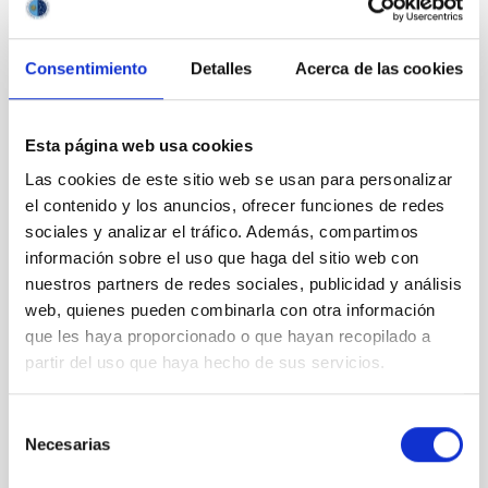
Observatory
Consentimiento
Detalles
Acerca de las cookies
Esta página web usa cookies
The Nobel
Las cookies de este sitio web se usan para personalizar
Laureate
el contenido y los anuncios, ofrecer funciones de redes
Claude
sociales y analizar el tráfico. Además, compartimos
Cohen-
Tannoudji
información sobre el uso que haga del sitio web con
visits the
nuestros partners de redes sociales, publicidad y análisis
IAC and
web, quienes pueden combinarla con otra información
the Teide
que les haya proporcionado o que hayan recopilado a
Observatory
partir del uso que haya hecho de sus servicios.
Selección
Necesarias
de
consentimiento