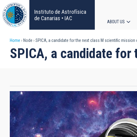
Skip
to
Instituto de Astrofísica
main
de Canarias • IAC
ABOUT US
content
Main
Breadcrumb
Home
Node
SPICA, a candidate for the next class M scientific mission
navigat
SPICA, a candidate for 