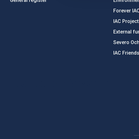
General register
Environment
Forever IA
IAC Projec
External fu
Severo Oc
IAC Friend
PostFooter > Newsletter link