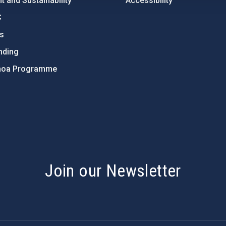
 and Sustainability
Accessibility
C
ts
nding
hoa Programme
s
Join our Newsletter