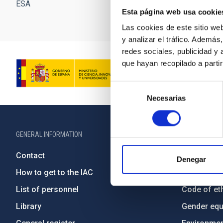
ESA
Esta página web usa cookie
Las cookies de este sitio we
y analizar el tráfico. Ademá
redes sociales, publicidad y
que hayan recopilado a parti
Selección
Necesarias
de
consentimiento
GENERAL INFORMATION
ABOUT THE IA
Contact
Legislation
Denegar
How to get to the IAC
Transpare
List of personnel
Code of eth
Library
Gender equa