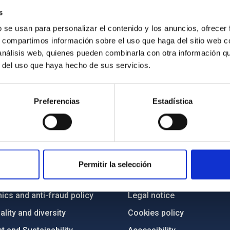
s
b se usan para personalizar el contenido y los anuncios, ofrecer
s, compartimos información sobre el uso que haga del sitio web 
 análisis web, quienes pueden combinarla con otra información q
r del uso que haya hecho de sus servicios.
Preferencias
Estadística
C
IAC PORTAL
Sitemap
Permitir la selección
ncy
Privacy policy
ics and anti-fraud policy
Legal notice
lity and diversity
Cookies policy