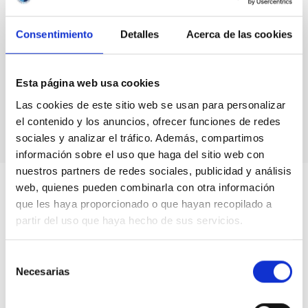
Consentimiento
Detalles
Acerca de las cookies
10ª
edición del
DNC: un
ejemplo de
Esta página web usa cookies
comunicación
Las cookies de este sitio web se usan para personalizar
interna
el contenido y los anuncios, ofrecer funciones de redes
sociales y analizar el tráfico. Además, compartimos
información sobre el uso que haga del sitio web con
nuestros partners de redes sociales, publicidad y análisis
web, quienes pueden combinarla con otra información
que les haya proporcionado o que hayan recopilado a
partir del uso que haya hecho de sus servicios.
Selección
Necesarias
de
consentimiento