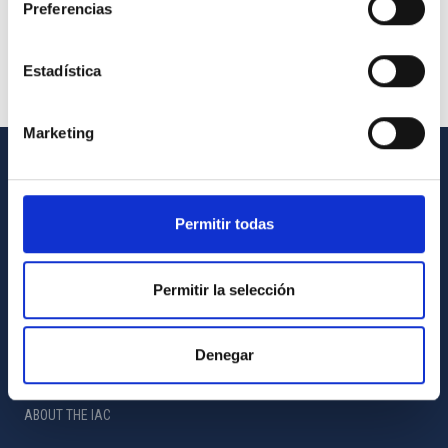
Preferencias
Estadística
Marketing
GENERAL INFORMATION
Permitir todas
Contact
How to get to the IAC
Permitir la selección
List of personnel
Library
Denegar
General register
ABOUT THE IAC