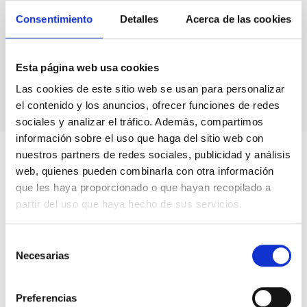
secuencias
Consentimiento
Detalles
Acerca de las cookies
de la Luna
Roja
desde
Namibia y
Esta página web usa cookies
Tenerife
Las cookies de este sitio web se usan para personalizar
el contenido y los anuncios, ofrecer funciones de redes
sociales y analizar el tráfico. Además, compartimos
información sobre el uso que haga del sitio web con
nuestros partners de redes sociales, publicidad y análisis
web, quienes pueden combinarla con otra información
que les haya proporcionado o que hayan recopilado a
partir del uso que haya hecho de sus servicios.
Selección
Necesarias
de
consentimiento
Preferencias