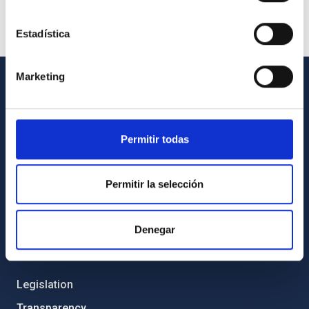
Estadística
Marketing
GENERAL INFORMATION
Contact
Permitir todas
How to get to the IAC
List of personnel
Permitir la selección
Library
General register
Denegar
ABOUT THE IAC
Legislation
Transparency