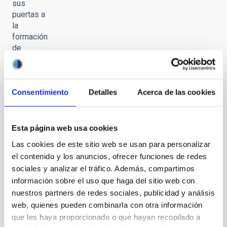
sus
puertas a
la
formación
de
profesorado
Consentimiento
Detalles
Acerca de las cookies
Un verano
Esta página web usa cookies
más, el
Las cookies de este sitio web se usan para personalizar
IAC abre
el contenido y los anuncios, ofrecer funciones de redes
sus
sociales y analizar el tráfico. Además, compartimos
puertas a
información sobre el uso que haga del sitio web con
la
nuestros partners de redes sociales, publicidad y análisis
formación
de
web, quienes pueden combinarla con otra información
profesorado
que les haya proporcionado o que hayan recopilado a