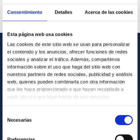
Consentimiento
Detalles
Acerca de las cookies
Esta página web usa cookies
Las cookies de este sitio web se usan para personalizar
GENERAL INFORMATION
el contenido y los anuncios, ofrecer funciones de redes
sociales y analizar el tráfico. Además, compartimos
Contact
información sobre el uso que haga del sitio web con
nuestros partners de redes sociales, publicidad y análisis
How to get to the IAC
web, quienes pueden combinarla con otra información
List of personnel
que les haya proporcionado o que hayan recopilado a
Library
partir del uso que haya hecho de sus servicios.
General register
Selección
Necesarias
de
ABOUT THE IAC
consentimiento
Legislation
Preferencias