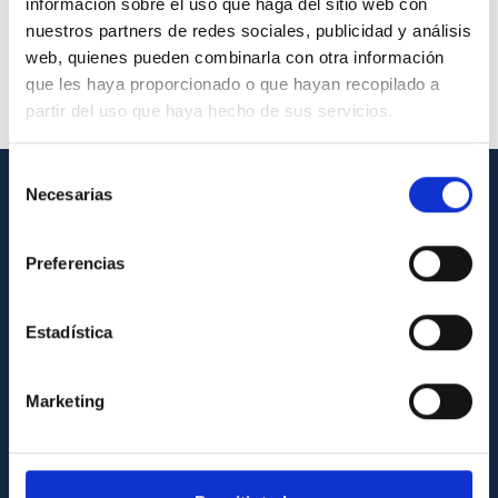
información sobre el uso que haga del sitio web con
nuestros partners de redes sociales, publicidad y análisis
web, quienes pueden combinarla con otra información
que les haya proporcionado o que hayan recopilado a
partir del uso que haya hecho de sus servicios.
Selección
Necesarias
de
GENERAL INFORMATION
consentimiento
Contact
Preferencias
How to get to the IAC
Estadística
List of personnel
Library
Marketing
General register
ABOUT THE IAC