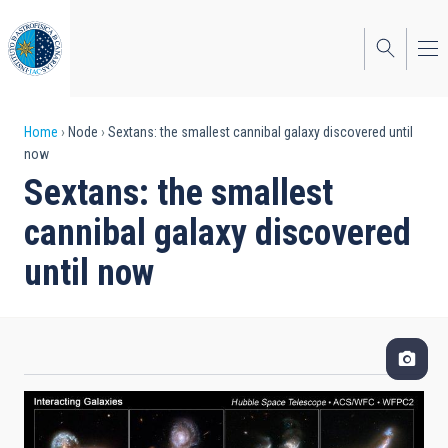
Skip
to
main
content
Breadcrumb
Home
Node
Sextans: the smallest cannibal galaxy discovered until
now
Sextans: the smallest
cannibal galaxy discovered
until now