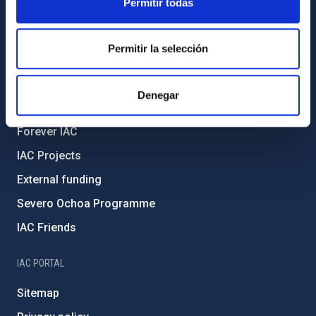
Permitir todas
Legislation
Transparency
Permitir la selección
Code of ethics and anti-fraud policy
Gender equality and diversity
Denegar
Environment and Sustainability
Forever IAC
IAC Projects
External funding
Severo Ochoa Programme
IAC Friends
IAC PORTAL
Sitemap