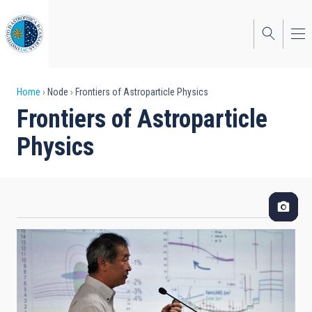
Skip
to
main
content
Breadcrumb
Home
Node
Frontiers of Astroparticle Physics
Frontiers of Astroparticle
Physics