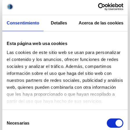
Frontiers
of
Astroparticle
Physics
Consentimiento
Detalles
Acerca de las cookies
Esta página web usa cookies
Las cookies de este sitio web se usan para personalizar
Frontiers
el contenido y los anuncios, ofrecer funciones de redes
of
sociales y analizar el tráfico. Además, compartimos
Astroparticle
información sobre el uso que haga del sitio web con
Physics
nuestros partners de redes sociales, publicidad y análisis
web, quienes pueden combinarla con otra información
que les haya proporcionado o que hayan recopilado a
partir del uso que haya hecho de sus servicios.
Frontiers
Selección
of
Necesarias
de
Astroparticle