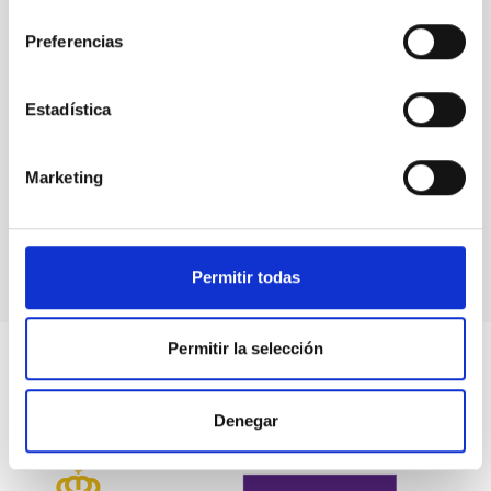
consentimiento
Physics
Preferencias
Estadística
Frontiers
Marketing
of
Astroparticle
Physics
Permitir todas
Permitir la selección
Denegar