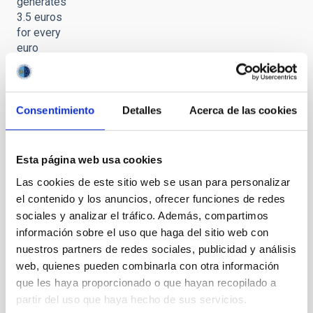
generates
3.5 euros
for every
euro
invested
Consentimiento
Detalles
Acerca de las cookies
Astrophysics
Esta página web usa cookies
in the
Las cookies de este sitio web se usan para personalizar
Canaries
el contenido y los anuncios, ofrecer funciones de redes
generates
sociales y analizar el tráfico. Además, compartimos
3.5 euros
for every
información sobre el uso que haga del sitio web con
euro
nuestros partners de redes sociales, publicidad y análisis
invested
web, quienes pueden combinarla con otra información
que les haya proporcionado o que hayan recopilado a
partir del uso que haya hecho de sus servicios.