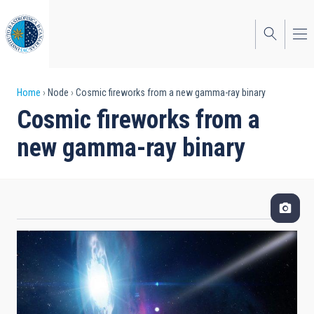
Skip
to
main
content
Breadcrumb
Home
Node
Cosmic fireworks from a new gamma-ray binary
Cosmic fireworks from a
new gamma-ray binary