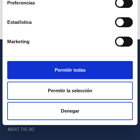
Preferencias
Estadística
Marketing
GENERAL INFORMATION
Permitir todas
Contact
How to get to the IAC
Permitir la selección
List of personnel
Library
Denegar
General register
ABOUT THE IAC