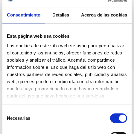
Consentimiento
Detalles
Acerca de las cookies
La Palma
hosts the
meeting of
the Board
Esta página web usa cookies
of the CTA
Las cookies de este sitio web se usan para personalizar
Observatory
el contenido y los anuncios, ofrecer funciones de redes
sociales y analizar el tráfico. Además, compartimos
información sobre el uso que haga del sitio web con
nuestros partners de redes sociales, publicidad y análisis
web, quienes pueden combinarla con otra información
que les haya proporcionado o que hayan recopilado a
partir del uso que haya hecho de sus servicios.
Selección
Necesarias
de
consentimiento