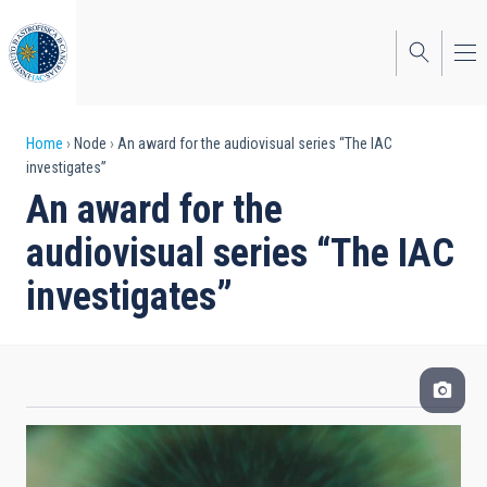
Skip
to
main
content
Breadcrumb
Home
Node
An award for the audiovisual series “The IAC
investigates”
An award for the
audiovisual series “The IAC
investigates”