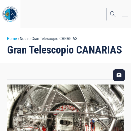
Skip
to
main
content
Breadcrumb
Home
Node
Gran Telescopio CANARIAS
Gran Telescopio CANARIAS