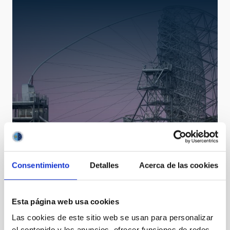
LST
Large Size Telescopes
Telescope
Imaging
Nocturnal
Ø 2300.00 cm
Consentimiento
Detalles
Acerca de las cookies
Esta página web usa cookies
Las cookies de este sitio web se usan para personalizar
el contenido y los anuncios, ofrecer funciones de redes