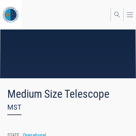
Skip
to
main
content
Medium Size Telescope
MST
STATE
Operational