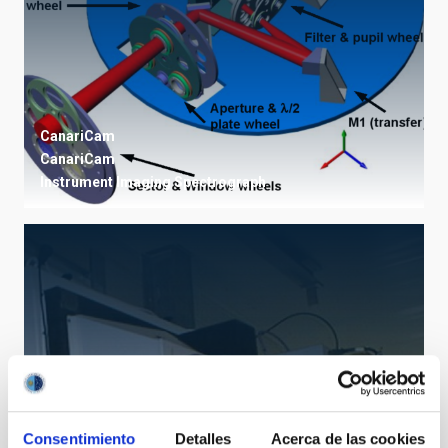
CanariCam
CanariCam
Instrument
Imaging
Spectrograph
Consentimiento
Detalles
Acerca de las cookies