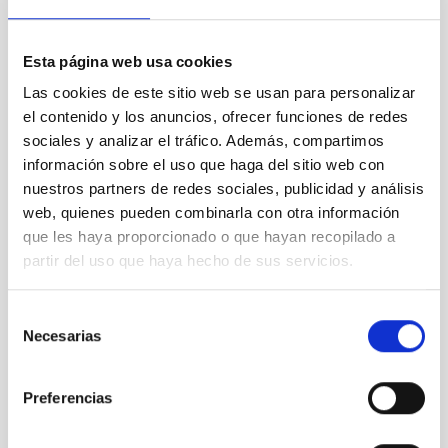
DOLORES
Esta página web usa cookies
Device Optimized for the LOw RESolution
Las cookies de este sitio web se usan para personalizar
Instrument
Imaging
Spectrograph
el contenido y los anuncios, ofrecer funciones de redes
sociales y analizar el tráfico. Además, compartimos
información sobre el uso que haga del sitio web con
nuestros partners de redes sociales, publicidad y análisis
web, quienes pueden combinarla con otra información
que les haya proporcionado o que hayan recopilado a
partir del uso que haya hecho de sus servicios.
Selección
Necesarias
de
consentimiento
Preferencias
NAOMI/OASIS
NAOMI/OASIS