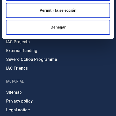
Code of ethics and anti-fraud policy
Permitir la selección
Gender equality and diversity
Environment and Sustainability
Denegar
Forever IAC
IAC Projects
External funding
Severo Ochoa Programme
IAC Friends
IAC PORTAL
Sitemap
Privacy policy
Legal notice