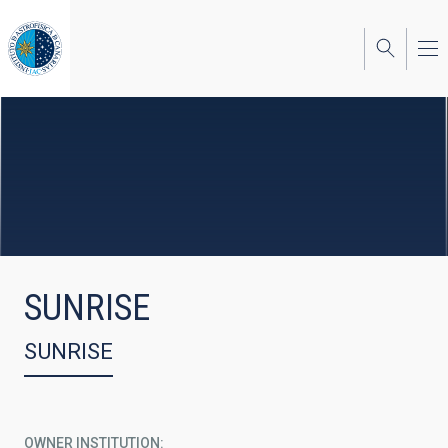
Skip
to
main
content
SUNRISE
SUNRISE
OWNER INSTITUTION