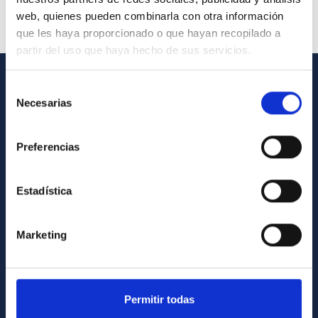
web, quienes pueden combinarla con otra información
que les haya proporcionado o que hayan recopilado a
partir del uso que haya hecho de sus servicios.
Selección
GENERAL INFORMATION
Necesarias
de
consentimiento
Contact
Preferencias
How to get to the IAC
List of personnel
Estadística
Library
General register
Marketing
ABOUT THE IAC
Legislation
Permitir todas
Transparency