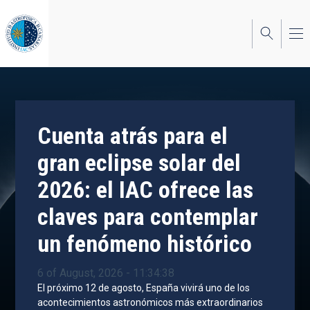
Skip
to
main
content
Cuenta atrás para el
gran eclipse solar del
2026: el IAC ofrece las
claves para contemplar
un fenómeno histórico
6 of August, 2026 - 11:34:38
El próximo 12 de agosto, España vivirá uno de los
acontecimientos astronómicos más extraordinarios