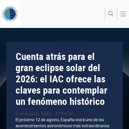
Skip
to
main
content
Cuenta atrás para el
gran eclipse solar del
2026: el IAC ofrece las
claves para contemplar
un fenómeno histórico
6 of August, 2026 - 11:34:38
El próximo 12 de agosto, España vivirá uno de los
acontecimientos astronómicos más extraordinarios