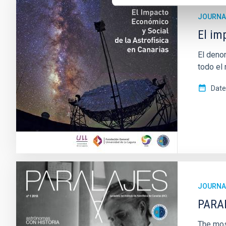
JOURNA
El im
El denom
todo el
Date
JOURNA
PARA
The most