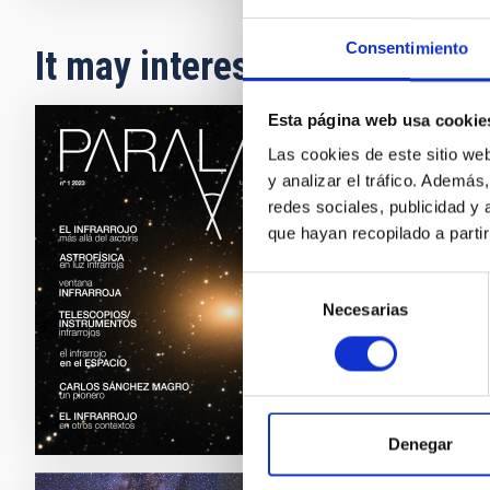
Consentimiento
It may interest you
Esta página web usa cookie
Las cookies de este sitio we
JOURNA
y analizar el tráfico. Ademá
PARAL
redes sociales, publicidad y
que hayan recopilado a parti
A major 
speciall
Selección
Necesarias
de
Date
consentimiento
Denegar