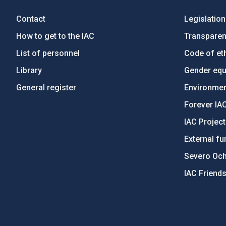
Contact
Legislation
How to get to the IAC
Transpare
List of personnel
Code of eth
Library
Gender equa
General register
Environment
Forever IA
IAC Projec
External fu
Severo Oc
IAC Friend
PostFooter > Newsletter link