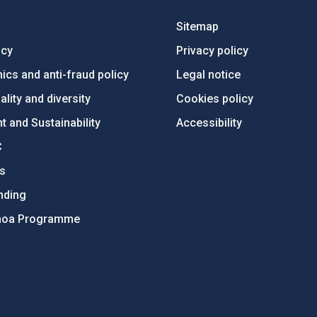
Sitemap
ncy
Privacy policy
ics and anti-fraud policy
Legal notice
lity and diversity
Cookies policy
 and Sustainability
Accessibility
C
ts
nding
hoa Programme
s