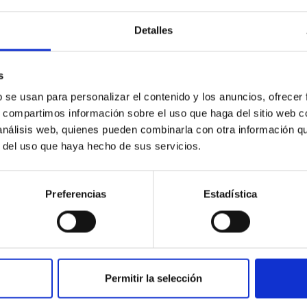
Detalles
s
b se usan para personalizar el contenido y los anuncios, ofrecer
L/MAGAZINE
s, compartimos información sobre el uso que haga del sitio web 
AJES Infrared
 análisis web, quienes pueden combinarla con otra información q
r del uso que haya hecho de sus servicios.
fraction of the energy emitted within the universe is in the infra
y developed to do this. The IAC has been aware of this since its
Preferencias
Estadística
10/10/2023
Permitir la selección