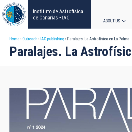
Skip
to
Instituto de Astrofísica
main
de Canarias • IAC
ABOUT US
content
Main
Breadcrumb
Home
Outreach
IAC publishing
Paralajes. La Astrofísica en La Palma
navigat
Paralajes. La Astrofísi