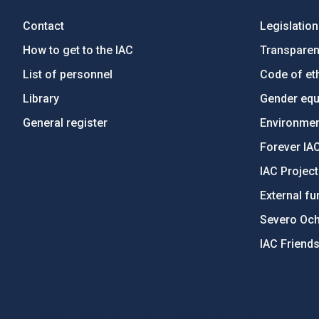
Contact
Legislation
How to get to the IAC
Transpare
List of personnel
Code of eth
Library
Gender equa
General register
Environment
Forever IA
IAC Projec
External fu
Severo Oc
IAC Friend
PostFooter > Newsletter link