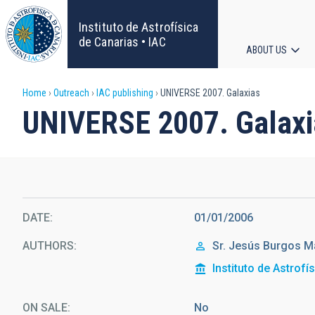
Skip
to
Instituto de Astrofísica
main
de Canarias • IAC
ABOUT US
content
Main
Breadcrumb
Home
Outreach
IAC publishing
UNIVERSE 2007. Galaxias
navigat
UNIVERSE 2007. Galaxi
DATE
01/01/2006
AUTHORS
Sr.
Jesús
Burgos Ma
Instituto de Astrofí
ON SALE
No