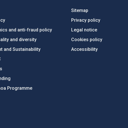
Sitemap
ncy
Privacy policy
ics and anti-fraud policy
Legal notice
lity and diversity
Cookies policy
 and Sustainability
Accessibility
C
ts
nding
hoa Programme
s