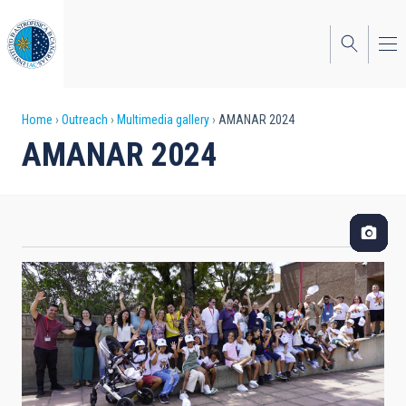
Skip
to
main
content
Breadcrumb
Home
Outreach
Multimedia gallery
AMANAR 2024
AMANAR 2024