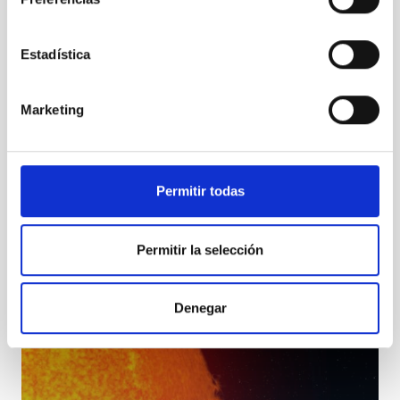
Estadística
Marketing
Permitir todas
Vacaciones en Paz 2023 and Amanar: Activities with
Permitir la selección
Sahrawi children in Tenerife
Denegar