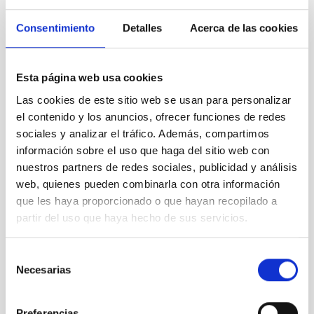
Consentimiento
Detalles
Acerca de las cookies
AMANAR
Esta página web usa cookies
2024
Las cookies de este sitio web se usan para personalizar
el contenido y los anuncios, ofrecer funciones de redes
sociales y analizar el tráfico. Además, compartimos
AMANAR
información sobre el uso que haga del sitio web con
2024
nuestros partners de redes sociales, publicidad y análisis
web, quienes pueden combinarla con otra información
Page 1
que les haya proporcionado o que hayan recopilado a
partir del uso que haya hecho de sus servicios.
Next
››
Pagination
page
Selección
It may interest you
Necesarias
de
consentimiento
Preferencias