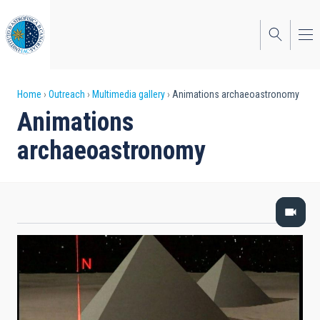
Skip
to
main
content
Breadcrumb
Home
Outreach
Multimedia gallery
Animations archaeoastronomy
Animations
archaeoastronomy