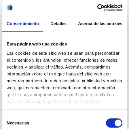
Consentimiento
Detalles
Acerca de las cookies
Esta página web usa cookies
Las cookies de este sitio web se usan para personalizar
el contenido y los anuncios, ofrecer funciones de redes
sociales y analizar el tráfico. Además, compartimos
Autoridades políticas y representantes del IAC que
información sobre el uso que haga del sitio web con
han acudido a la inauguración del Paseo de las
nuestros partners de redes sociales, publicidad y análisis
Estrellas de la Ciencia de La Palma
web, quienes pueden combinarla con otra información
que les haya proporcionado o que hayan recopilado a
partir del uso que haya hecho de sus servicios.
Selección
Necesarias
de