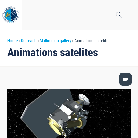
Skip
to
main
content
Breadcrumb
Home
Outreach
Multimedia gallery
Animations satelites
Animations satelites