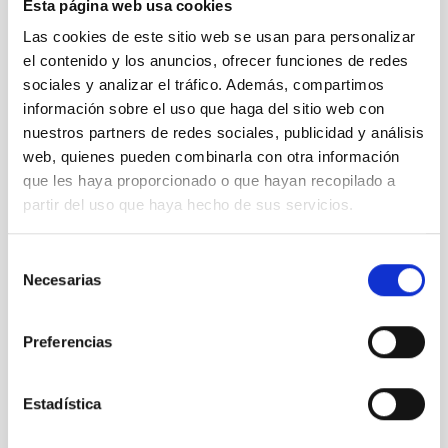
Esta página web usa cookies
Las cookies de este sitio web se usan para personalizar
el contenido y los anuncios, ofrecer funciones de redes
sociales y analizar el tráfico. Además, compartimos
información sobre el uso que haga del sitio web con
nuestros partners de redes sociales, publicidad y análisis
web, quienes pueden combinarla con otra información
que les haya proporcionado o que hayan recopilado a
partir del uso que haya hecho de sus servicios.
Selección
Necesarias
de
consentimiento
Preferencias
Journey to the Big Bang through the lithium of a
Milky Way star
Estadística