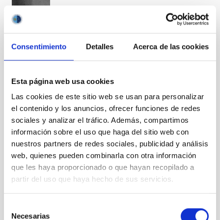
BIA_0369
Consentimiento
Detalles
Acerca de las cookies
Esta página web usa cookies
BIA_0370
Las cookies de este sitio web se usan para personalizar
el contenido y los anuncios, ofrecer funciones de redes
sociales y analizar el tráfico. Además, compartimos
información sobre el uso que haga del sitio web con
nuestros partners de redes sociales, publicidad y análisis
BIA_0372
web, quienes pueden combinarla con otra información
que les haya proporcionado o que hayan recopilado a
partir del uso que haya hecho de sus servicios.
C/2017 K2
Selección
PANSTARRS
Necesarias
de