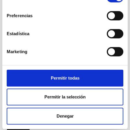
(Enol
consentimiento
Matilla)
Preferencias
Estadística
Comet
Pan-
STARRS
Marketing
Permitir todas
Comet
Pan-
STARRS -
Permitir la selección
35mm and
85mm
lenses in
Denegar
DSRL