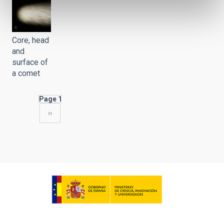
Core, head
and
surface of
a comet
Page 1
Next
››
Pagination
page