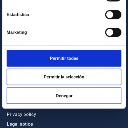
Transparency
Code of ethics and anti-fraud policy
Estadística
Gender equality and diversity
Environment and Sustainability
Marketing
Forever IAC
IAC Projects
Permitir todas
External funding
Severo Ochoa Programme
Permitir la selección
IAC Friends
IAC PORTAL
Denegar
Sitemap
Privacy policy
Legal notice