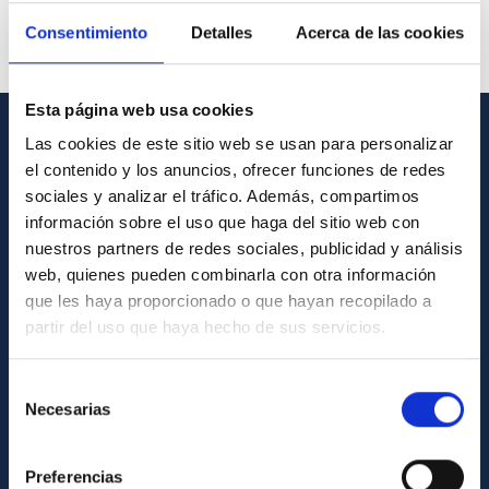
Consentimiento
Detalles
Acerca de las cookies
Esta página web usa cookies
Las cookies de este sitio web se usan para personalizar
GENERAL INFORMATION
el contenido y los anuncios, ofrecer funciones de redes
sociales y analizar el tráfico. Además, compartimos
Contact
información sobre el uso que haga del sitio web con
How to get to the IAC
nuestros partners de redes sociales, publicidad y análisis
web, quienes pueden combinarla con otra información
List of personnel
que les haya proporcionado o que hayan recopilado a
Library
partir del uso que haya hecho de sus servicios.
General register
Selección
ABOUT THE IAC
Necesarias
de
consentimiento
Legislation
Preferencias