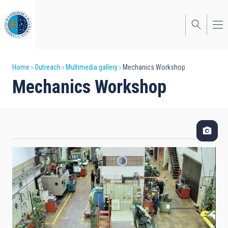
Skip
to
main
content
Breadcrumb
Home
Outreach
Multimedia gallery
Mechanics Workshop
Mechanics Workshop