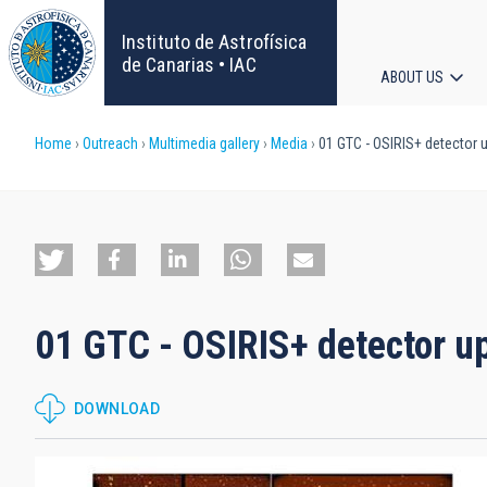
Skip
to
Instituto de Astrofísica
main
de Canarias • IAC
ABOUT US
content
Main
Breadcrumb
Home
Outreach
Multimedia gallery
Media
01 GTC - OSIRIS+ detector 
navigat
01 GTC - OSIRIS+ detector 
DOWNLOAD