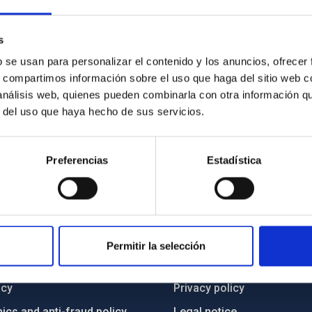
s
b se usan para personalizar el contenido y los anuncios, ofrecer
3/2025
s, compartimos información sobre el uso que haga del sitio web 
 análisis web, quienes pueden combinarla con otra información q
r del uso que haya hecho de sus servicios.
Preferencias
Estadística
C
IAC PORTAL
Permitir la selección
Sitemap
ncy
Privacy policy
ics and anti-fraud policy
Legal notice