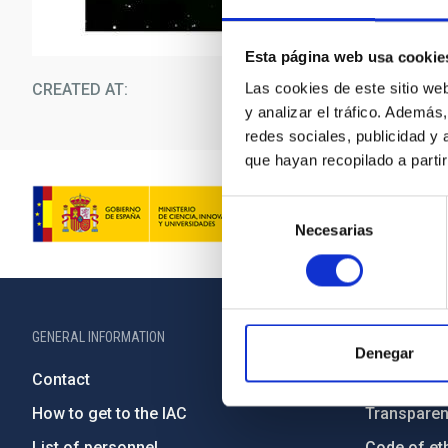
Esta página web usa cookie
Las cookies de este sitio we
CREATED AT
01/2
y analizar el tráfico. Ademá
redes sociales, publicidad y
que hayan recopilado a parti
Selección
Necesarias
de
consentimiento
GENERAL INFORMATION
ABOUT THE IA
Denegar
Contact
Legislation
How to get to the IAC
Transpare
List of personnel
Code of eth