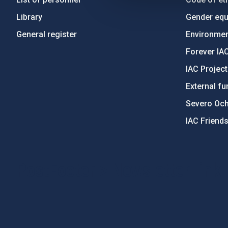
Library
Gender equa
General register
Environment
Forever IA
IAC Projec
External fu
Severo Oc
IAC Friend
PostFooter > Newsletter link