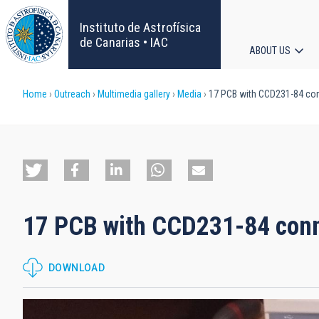
Skip
to
Instituto de Astrofísica
main
de Canarias • IAC
ABOUT US
content
Main
Breadcrumb
Home
Outreach
Multimedia gallery
Media
17 PCB with CCD231-84 con
navigat
17 PCB with CCD231-84 conn
DOWNLOAD