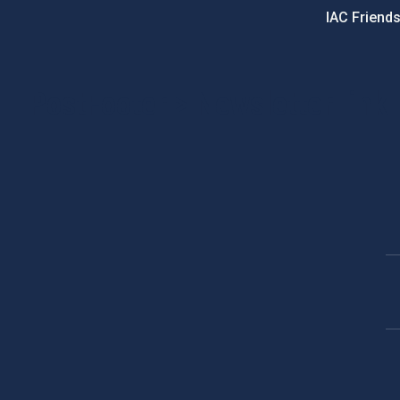
IAC Friend
PostFooter > Newsletter link