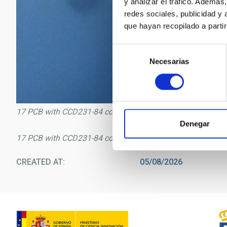
y analizar el tráfico. Ademá
redes sociales, publicidad y
que hayan recopilado a parti
Selección
Necesarias
de
consentimiento
17 PCB with CCD231-84 connected to ARCHON controller
Denegar
17 PCB with CCD231-84 connected to ARCHON controller
CREATED AT
05/08/2026