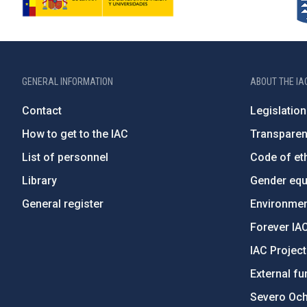
GENERAL INFORMATION
ABOUT THE IA
Contact
Legislation
How to get to the IAC
Transpare
List of personnel
Code of eth
Library
Gender equa
General register
Environment
Forever IA
IAC Projec
External fu
Severo Oc