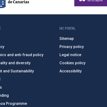
C
IAC PORTAL
Sitemap
ncy
Privacy policy
ics and anti-fraud policy
Legal notice
lity and diversity
Cookies policy
 and Sustainability
Accessibility
C
ts
nding
hoa Programme