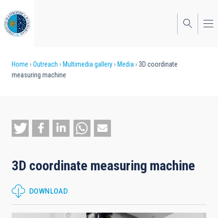
Skip
to
main
content
Breadcrumb
Home
Outreach
Multimedia gallery
Media
3D coordinate
measuring machine
3D coordinate measuring machine
DOWNLOAD