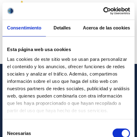
Consentimiento
Detalles
Acerca de las cookies
Esta página web usa cookies
Las cookies de este sitio web se usan para personalizar
el contenido y los anuncios, ofrecer funciones de redes
sociales y analizar el tráfico. Además, compartimos
información sobre el uso que haga del sitio web con
GENERAL INFORMATION
nuestros partners de redes sociales, publicidad y análisis
Contact
web, quienes pueden combinarla con otra información
que les haya proporcionado o que hayan recopilado a
How to get to the IAC
partir del uso que haya hecho de sus servicios.
List of personnel
Library
Selección
Necesarias
de
General register