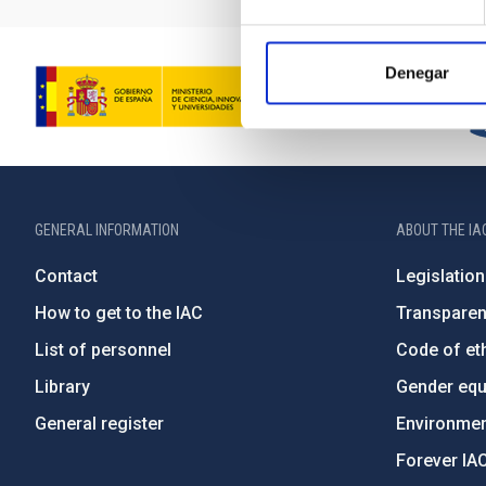
Denegar
GENERAL INFORMATION
ABOUT THE IA
Contact
Legislation
How to get to the IAC
Transpare
List of personnel
Code of eth
Library
Gender equa
General register
Environment
Forever IA