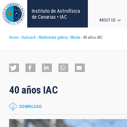
Skip
to
Instituto de Astrofísica
main
de Canarias • IAC
ABOUT US
content
Main
Breadcrumb
Home
Outreach
Multimedia gallery
Media
40 años IAC
navigat
40 años IAC
DOWNLOAD