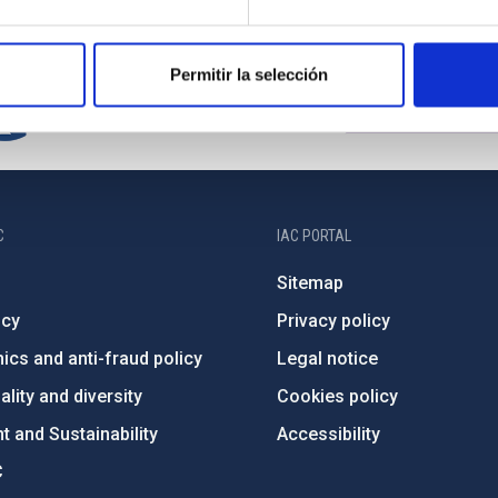
Permitir la selección
C
IAC PORTAL
Sitemap
ncy
Privacy policy
ics and anti-fraud policy
Legal notice
lity and diversity
Cookies policy
 and Sustainability
Accessibility
C