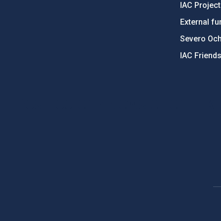
IAC Projec
External fu
Severo Oc
IAC Friend
PostFooter > Newsletter link