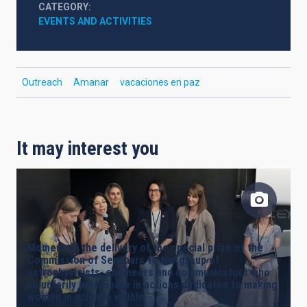
CATEGORY
EVENTS AND ACTIVITIES
Outreach
Amanar
vacaciones en paz
It may interest you
Moment of the delivery of the special prize of the
Commission of Seminars to the group of
astrophysicists, engineers and communicators who
voluntarily participate in actions dedicated to making
women in science visible