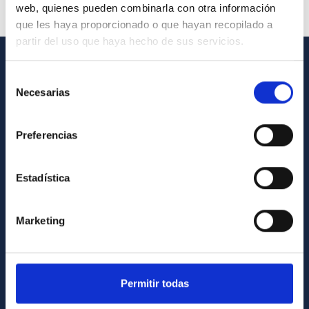
web, quienes pueden combinarla con otra información
que les haya proporcionado o que hayan recopilado a
partir del uso que haya hecho de sus servicios.
GENERAL INFORMATION
Selección
Necesarias
de
Contact
consentimiento
How to get to the IAC
Preferencias
List of personnel
Library
Estadística
General register
Marketing
ABOUT THE IAC
Legislation
Permitir todas
Transparency