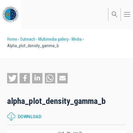
Skip
to
main
content
Breadcrumb
Home
Outreach
Multimedia gallery
Media
Alpha_plot_density_gamma_b
alpha_plot_density_gamma_b
DOWNLOAD