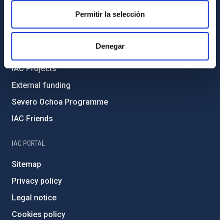
Code of ethics and anti-fraud policy
Permitir la selección
Gender equality and diversity
Environment and Sustainability
Denegar
Forever IAC
IAC Projects
External funding
Severo Ochoa Programme
IAC Friends
IAC PORTAL
Sitemap
Privacy policy
Legal notice
Cookies policy