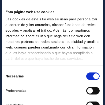
GENERAL INFORMATION
Esta página web usa cookies
Las cookies de este sitio web se usan para personalizar
Contact
el contenido y los anuncios, ofrecer funciones de redes
How to get to the IAC
sociales y analizar el tráfico. Además, compartimos
información sobre el uso que haga del sitio web con
List of personnel
nuestros partners de redes sociales, publicidad y análisis
Library
web, quienes pueden combinarla con otra información
General register
que les haya proporcionado o que hayan recopilado a
partir del uso que haya hecho de sus servicios.
ABOUT THE IAC
Selección
Legislation
Necesarias
de
Transparency
consentimiento
Code of ethics and anti-fraud policy
Preferencias
Gender equality and diversity