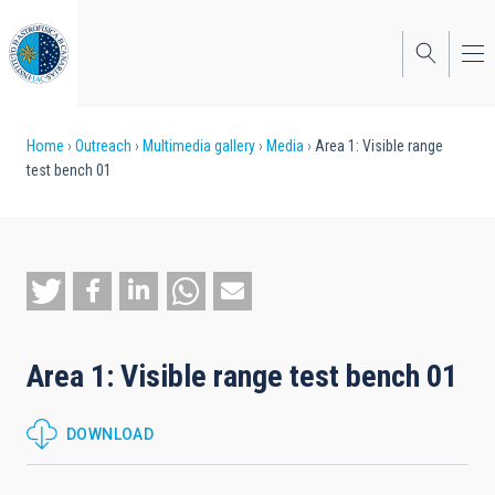
Skip
to
main
content
Breadcrumb
Home
Outreach
Multimedia gallery
Media
Area 1: Visible range
test bench 01
Area 1: Visible range test bench 01
DOWNLOAD