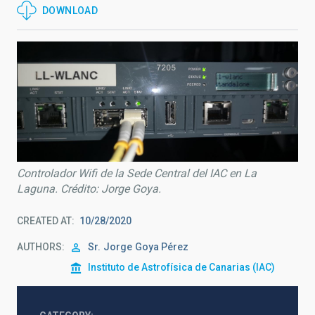
DOWNLOAD
Controlador Wifi de la Sede Central del IAC en La
Laguna. Crédito: Jorge Goya.
CREATED AT
10/28/2020
AUTHORS
Sr.
Jorge
Goya Pérez
Instituto de Astrofísica de Canarias (IAC)