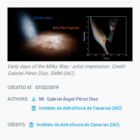
Early days of the Milky Way - artist impression. Credit:
Gabriel Pérez Díaz, SMM (IAC).
CREATED AT
07/22/2019
AUTHORS
Mr.
Gabriel Ángel
Pérez Díaz
Instituto de Astrofísica de Canarias (IAC)
CREDITS
Instituto de Astrofísica de Canarias (IAC)