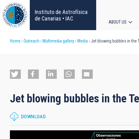
Skip
to
Instituto de Astrofísica
main
de Canarias • IAC
ABOUT US
content
Main
Breadcrumb
Home
Outreach
Multimedia gallery
Media
Jet blowing bubbles in the 
navigat
Jet blowing bubbles in the T
DOWNLOAD