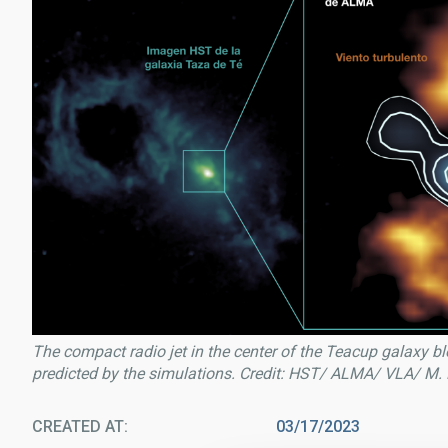
The compact radio jet in the center of the Teacup galaxy bl
predicted by the simulations. Credit: HST/ ALMA/ VLA/ M.
CREATED AT
03/17/2023