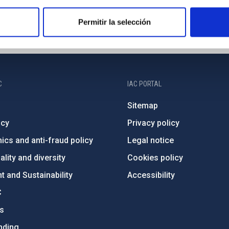
Permitir la selección
C
IAC PORTAL
Sitemap
ncy
Privacy policy
ics and anti-fraud policy
Legal notice
lity and diversity
Cookies policy
 and Sustainability
Accessibility
C
ts
nding