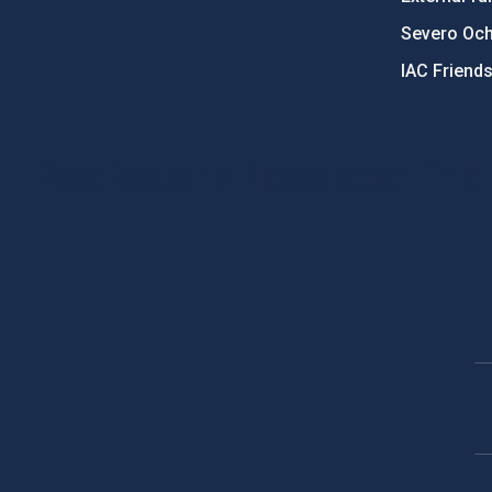
Severo Oc
IAC Friend
PostFooter > Newsletter link