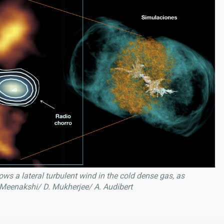
ows a lateral turbulent wind in the cold dense gas, as
 Meenakshi/ D. Mukherjee/ A. Audibert