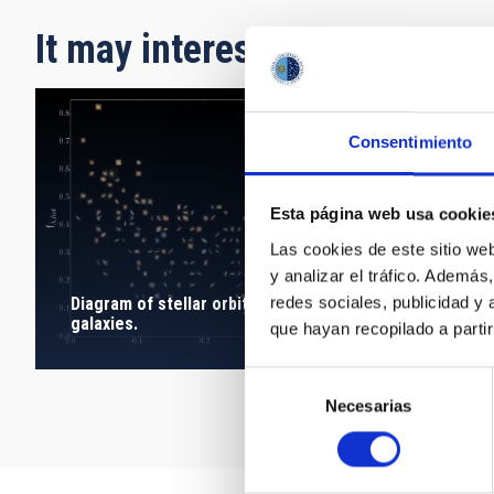
It may interest you
Consentimiento
Esta página web usa cookie
Las cookies de este sitio we
y analizar el tráfico. Ademá
redes sociales, publicidad y
Diagram of stellar orbit statistics for CALIFA
galaxies.
que hayan recopilado a parti
Selección
Necesarias
de
consentimiento