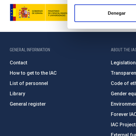
Denegar
GENERAL INFORMATION
ABOUT THE IA
Contact
Legislation
How to get to the IAC
Transpare
List of personnel
Code of eth
Library
Gender equa
General register
Environment
Forever IA
IAC Projec
External fu