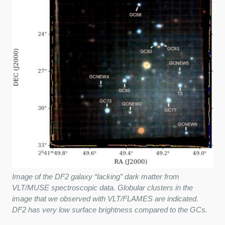
Image of the DF2 galaxy “lacking” dark matter from
VLT/MUSE spectroscopic data. Globular clusters in the
image that we observed with VLT/FLAMES are indicated.
DF2 has very low surface brightness compared to the GCs.