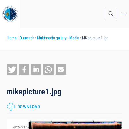
Skip
to
main
content
Breadcrumb
Home
Outreach
Multimedia gallery
Media
Mikepicture1.jpg
mikepicture1.jpg
DOWNLOAD