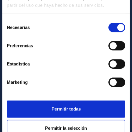
partir del uso que haya hecho de sus servicios.
GENERAL INFORMATION
Contact
Selección
Necesarias
de
How to get to the IAC
consentimiento
List of personnel
Preferencias
Library
General register
Estadística
ABOUT THE IAC
Marketing
Legislation
Transparency
Code of ethics and anti-fraud policy
Permitir todas
Gender equality and diversity
Permitir la selección
Environment and Sustainability