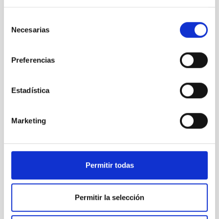
Selección
Bolide
Necesarias
de
consentimiento
Preferencias
Orion and
Estadística
Geminids
2013
Marketing
The
Permitir todas
Leonids
Impact the
Moon
Permitir la selección