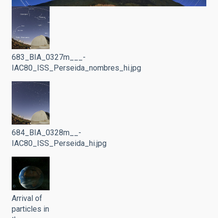
683_BIA_0327m___-
IAC80_ISS_Perseida_nombres_hi.jpg
684_BIA_0328m__-
IAC80_ISS_Perseida_hi.jpg
Arrival of
particles in