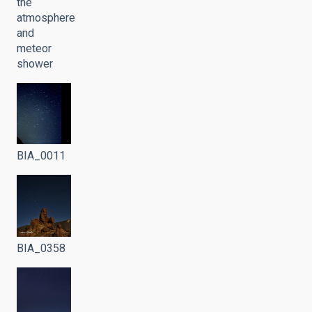
the
atmosphere
and
meteor
shower
BIA_0011
BIA_0358