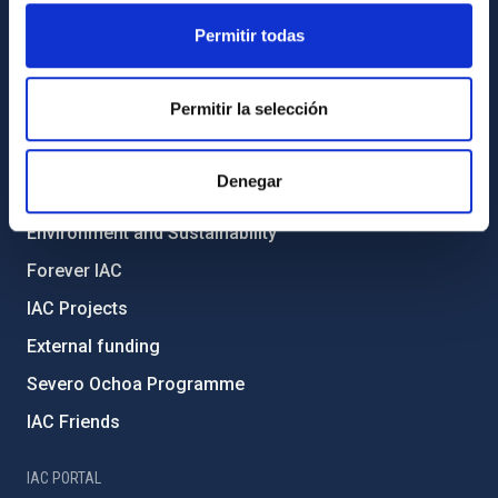
ABOUT THE IAC
Permitir todas
Legislation
Permitir la selección
Transparency
Code of ethics and anti-fraud policy
Denegar
Gender equality and diversity
Environment and Sustainability
Forever IAC
IAC Projects
External funding
Severo Ochoa Programme
IAC Friends
IAC PORTAL