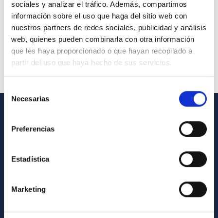
sociales y analizar el tráfico. Además, compartimos
información sobre el uso que haga del sitio web con
nuestros partners de redes sociales, publicidad y análisis
web, quienes pueden combinarla con otra información
que les haya proporcionado o que hayan recopilado a
partir del uso que haya hecho de sus servicios.
Selección
Necesarias
de
consentimiento
GENERAL INFORMATION
Preferencias
Contact
How to get to the IAC
Estadística
List of personnel
Marketing
Library
General register