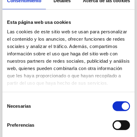
“Observando
Consentimiento
Detalles
Acerca de las cookies
el Sol
desde
Tenerife"
Esta página web usa cookies
Las cookies de este sitio web se usan para personalizar
el contenido y los anuncios, ofrecer funciones de redes
sociales y analizar el tráfico. Además, compartimos
información sobre el uso que haga del sitio web con
Presentación
nuestros partners de redes sociales, publicidad y análisis
libro
“Observando
web, quienes pueden combinarla con otra información
el Sol
que les haya proporcionado o que hayan recopilado a
desde
partir del uso que haya hecho de sus servicios.
Tenerife"
Selección
Necesarias
de
consentimiento
Presentación
Preferencias
libro
“Observando