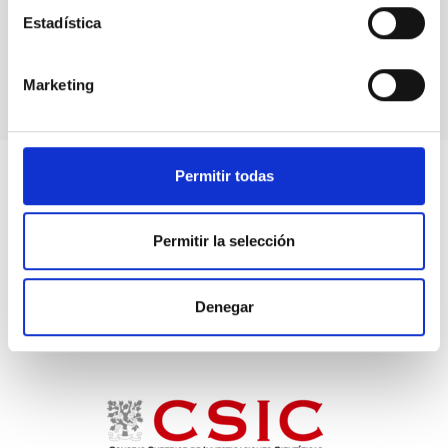
el Sol
Estadística
desde
Tenerife"
Marketing
Permitir todas
Permitir la selección
Denegar