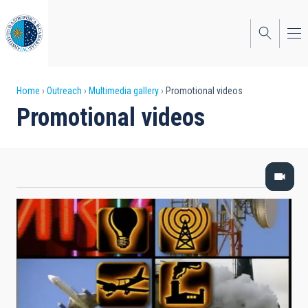
Skip
to
main
content
Breadcrumb
Home
Outreach
Multimedia gallery
Promotional videos
Promotional videos