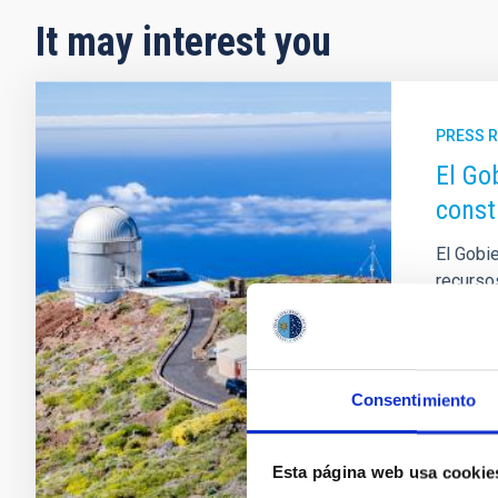
It may interest you
PRESS 
El Go
const
El Gobi
recurso
La prop
Morant,
y la Inn
Consentimiento
Adve
Esta página web usa cookie