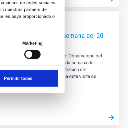
 funciones de redes sociales
con nuestros partners de
ue les haya proporcionado o
 la ciudadanía el fin de semana del 20
Marketing
danía a visitar las instalaciones del Observatorio del
ingo 21 de junio, coincidiendo con la semana del
á organizada por la propia Administración del
fica (UC3) del IAC. Para acceder a esta visita es
Permitir todas
 las 10:00 horas y que se