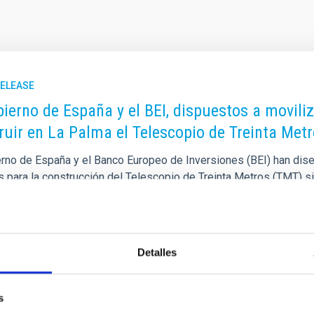
RELEASE
bierno de España y el BEI, dispuestos a movili
ruir en La Palma el Telescopio de Treinta Met
erno de España y el Banco Europeo de Inversiones (BEI) han dise
s para la construcción del Telescopio de Treinta Metros (TMT) si
uesta amplía el compromiso anunciado hace un año por la ministr
 que contemplaba una aportación pública de 400 millones de euro
ovación (CDTI). El esquema financiero podría llegar a contar con l
Detalles
rtised on
07/29/2026 - 11:46:45
s