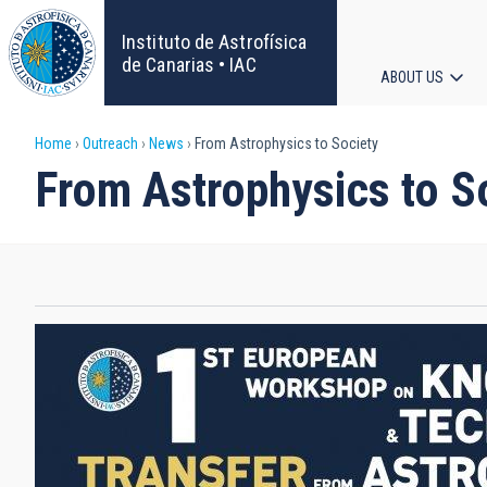
Skip
to
Instituto de Astrofísica
main
de Canarias • IAC
ABOUT US
content
Main
Breadcrumb
Home
Outreach
News
From Astrophysics to Society
navigat
From Astrophysics to S