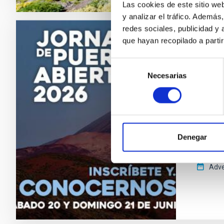
Las cookies de este sitio we
y analizar el tráfico. Ademá
redes sociales, publicidad y
que hayan recopilado a parti
PRESS 
El IA
Selección
y 21 
Necesarias
de
consentimiento
El Insti
Teide (
solstici
Observat
Denegar
necesari
Adve