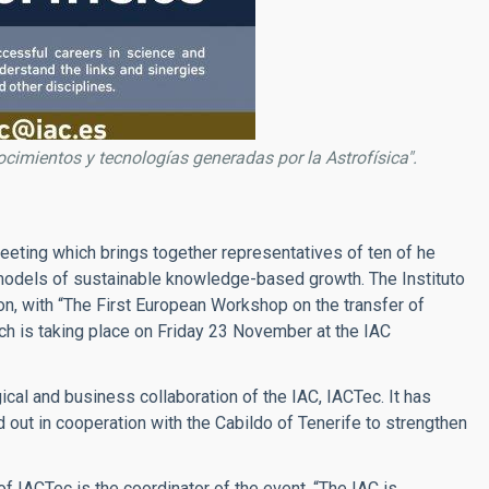
nocimientos y tecnologías generadas por la Astrofísica".
ting which brings together representatives of ten of he
models of sustainable knowledge-based growth. The Instituto
tion, with “The First European Workshop on the transfer of
h is taking place on Friday 23 November at the IAC
cal and business collaboration of the IAC, IACTec. It has
 out in cooperation with the Cabildo of Tenerife to strengthen
 of IACTec is the coordinator of the event. “The IAC is