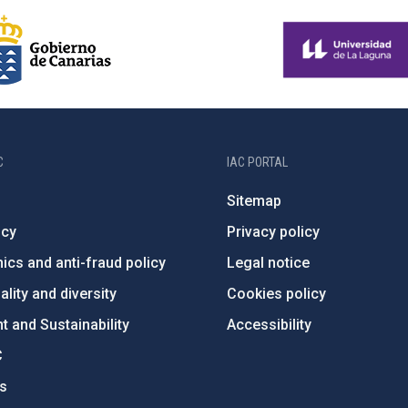
C
IAC PORTAL
Sitemap
ncy
Privacy policy
ics and anti-fraud policy
Legal notice
lity and diversity
Cookies policy
 and Sustainability
Accessibility
C
ts