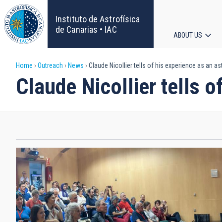
Skip
to
Instituto de Astrofísica
main
de Canarias • IAC
ABOUT US
content
Main
Breadcrumb
Home
Outreach
News
Claude Nicollier tells of his experience as an as
navigat
Claude Nicollier tells o