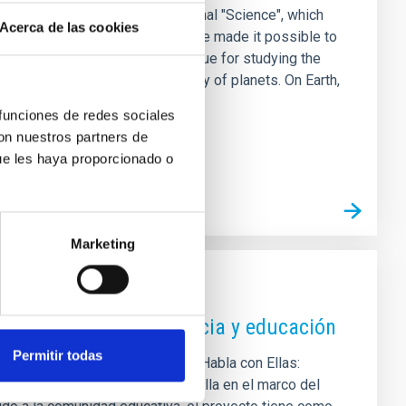
ional study, published in the journal "Science", which
Acerca de las cookies
viour of its star. The results have made it possible to
 GJ 436 b, opening up a new avenue for studying the
ndamental role in the habitability of planets. On Earth,
s to the
 funciones de redes sociales
con nuestros partners de
ue les haya proporcionado o
Marketing
ciones conectando ciencia y educación
Permitir todas
dición consecutiva del proyecto Habla con Ellas:
ión en astronomía que se desarrolla en el marco del