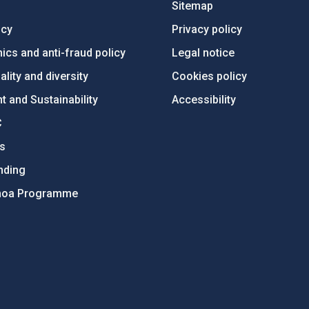
Sitemap
ncy
Privacy policy
ics and anti-fraud policy
Legal notice
lity and diversity
Cookies policy
 and Sustainability
Accessibility
C
ts
nding
hoa Programme
s