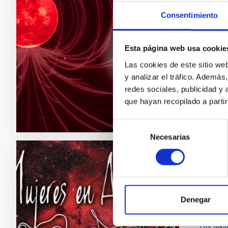
The Inst
Consentimiento
provides
detect 
habitabi
Esta página web usa cookie
the magn
Las cookies de este sitio we
y analizar el tráfico. Ademá
Adve
redes sociales, publicidad y
que hayan recopilado a parti
Selección
Necesarias
de
consentimiento
PRESS 
“Habl
Denegar
El Insti
Mujeres 