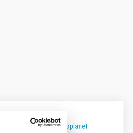
 magnetic field on an exoplanet