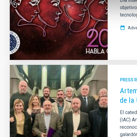
Día Inte
objetivo
tecnolog
Adve
PRESS 
Artem
de la
El cated
(IAC) Ar
reconoci
galardón