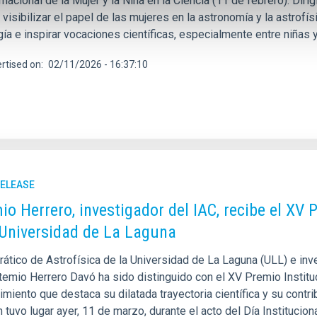
rnacional de la Mujer y la Niña en la Ciencia (11 de febrero). Dir
 visibilizar el papel de las mujeres en la astronomía y la astrofí
ía e inspirar vocaciones científicas, especialmente entre niñas 
rtised on
02/11/2026 - 16:37:10
RELEASE
io Herrero, investigador del IAC, recibe el XV 
 Universidad de La Laguna
rático de Astrofísica de la Universidad de La Laguna (ULL) e inv
temio Herrero Davó ha sido distinguido con el XV Premio Instituci
miento que destaca su dilatada trayectoria científica y su contri
 tuvo lugar ayer, 11 de marzo, durante el acto del Día Institucio