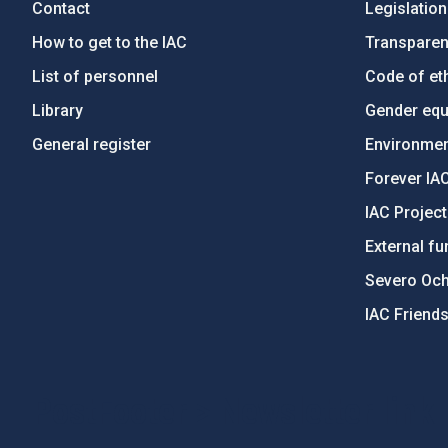
Contact
Legislation
How to get to the IAC
Transpare
List of personnel
Code of eth
Library
Gender equa
General register
Environment
Forever IA
IAC Projec
External fu
Severo Oc
IAC Friend
PostFooter > Newsletter link