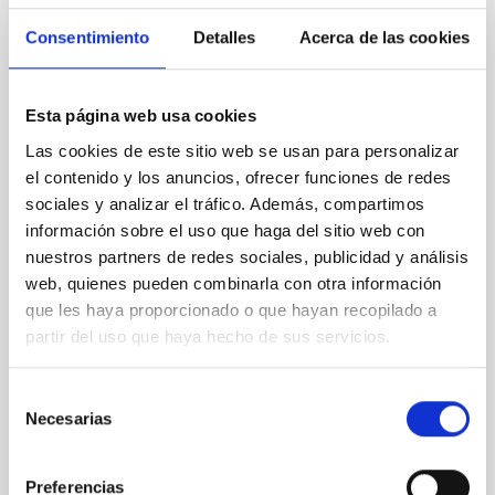
PRESS RELEASE
Consentimiento
Detalles
Acerca de las cookies
El IAC celebra el I Congreso Científico de
Estudiantes Alisio-PETeR
Más de 50 estudiantes y docentes procedentes de
Esta página web usa cookies
ocho centros educativos de toda Canarias
Las cookies de este sitio web se usan para personalizar
participaron este miércoles, 20 de mayo, en el I
el contenido y los anuncios, ofrecer funciones de redes
Congreso Científico Alisio-PETeR, un evento que
sociales y analizar el tráfico. Además, compartimos
pone el broche de oro a los proyectos de innovación
educativa “ALISIO - Centros educativos desde el
información sobre el uso que haga del sitio web con
espacio” y “Ciencia con PETeR: Investigando el
nuestros partners de redes sociales, publicidad y análisis
Sistema Solar y los exoplanetas con telescopios
web, quienes pueden combinarla con otra información
robóticos” desarrollados durante este curso escolar.
que les haya proporcionado o que hayan recopilado a
El congreso se celebró en las instalaciones de
partir del uso que haya hecho de sus servicios.
IACTEC, en el Parque Científico y Tecnológico de
Tenerife, y ha sido organizado por el Instituto de
Astrofísica de
Selección
Necesarias
de
Advertised on
05/22/2026 - 13:28:35
consentimiento
Preferencias