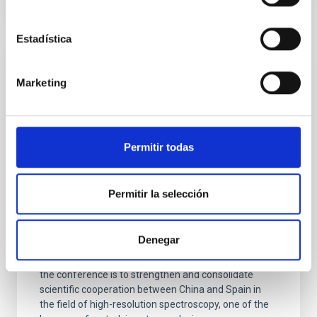
Estadística
PRESS RELEASE
Marketing
The IAC hosts the international conference
“China–Spain Astronomical Collaboration
on High-Resolution Spectroscopy 2025”
Permitir todas
Researchers from around the world are taking part in
the China–Spain Astronomical Collaboration on High-
Resolution Spectroscopy 2025, an event organised
Permitir la selección
by the Instituto de Astrofísica de Canarias (IAC) in
collaboration with the National Astronomical
Observatories of China (NAOC), the Nanjing Institute
Denegar
of Astronomical Optics & Technology (NIAOT), and
the Gran Telescopio Canarias (GTC) team. The aim of
the conference is to strengthen and consolidate
scientific cooperation between China and Spain in
the field of high-resolution spectroscopy, one of the